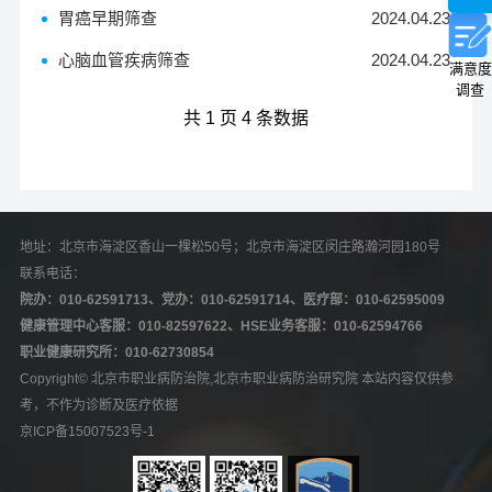
胃癌早期筛查
2024.04.23
心脑血管疾病筛查
2024.04.23
满意度
调查
共 1 页 4 条数据
地址：北京市海淀区香山一棵松50号；北京市海淀区闵庄路瀚河园180号   
联系电话：
院办：010-62591713、党办：010-62591714、医疗部：010-62595009
健康管理中心客服：010-82597622、HSE业务客服：010-62594766
职业健康研究所：010-62730854
Copyright© 北京市职业病防治院,北京市职业病防治研究院 本站内容仅供参
考，不作为诊断及医疗依据
京ICP备15007523号-1