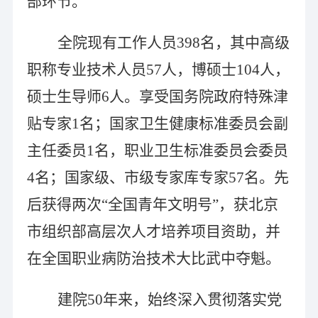
部环节。
全院现有工作人员
39
8
名，
其中高级
职称专业技术人员
57
人，博硕士
104
人，
硕士生导师
6
人。享受国务院政府特殊津
贴专家
1
名；国家卫生健康标准委员会副
主任委员
1
名，职业卫生标准委员会委员
4
名；国家级、市级专家库专家
5
7
名。
先
后获得两次
“全国青年文明号”，获北京
市组织部高层次人才培养项目资助，并
在全国职业病防治技术大比武中夺魁。
建院
50
年来，始终深入贯彻落实党