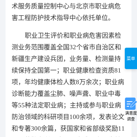
术服务质量控制中心与北京市职业病危
害工程防护技术指导中心依托单位。
职业卫生评价和职业病危害因素检
测业务范围覆盖全国
32
个省市自治区和
新疆生产建设兵团，业务量、检测量持
菜单
续保持全国第一；职业健康检查资质
81
项，年均健康体检人数
8
万余次；职业病
诊断能力覆盖尘肺、噪声聋、职业中毒
等
55
种法定职业病；主持或参与职业病
满意度
防治领域的科研项目
100
余项，发表论文
调查
和专著
300
余篇，获国家和省部级奖励
11